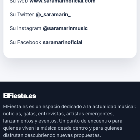
Su Web
www.saramarinoficial.com
Su Twitter
@_saramarin_
Su Instagram
@saramarinmusic
Su Facebook
saramarinoficial
ElFiesta.es
ElFiesta.es es un espacio dedicado a la actualidad musical:
noticias, galas, entrevistas, artistas emergentes,
lanzamientos y eventos. Un punto de encuentro para
quienes viven la música desde dentro y para quienes
disfrutan descubriendo nuevas propuestas.