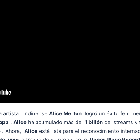
a artista londinense
Alice Merton
logró un éxito fenomen
opa
,
Alice
ha acumulado más de
1 billón
de
streams y 
e
. Ahora,
Alice
está lista para el reconocimiento interna
de junio
a través de su propio sello
Paper Plane Record