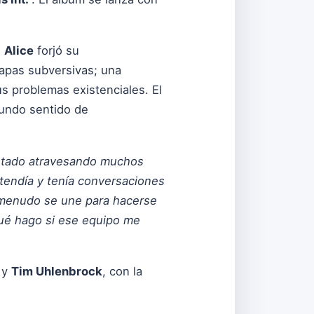
e
Alice
forjó su
capas subversivas; una
s problemas existenciales. El
fundo sentido de
estado atravesando muchos
ntendía y tenía conversaciones
a menudo se une para hacerse
qué hago si ese equipo me
y
Tim Uhlenbrock
, con la