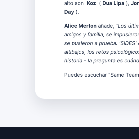
alto son
Koz
(
Dua Lipa
),
Jo
Day
).
Alice Merton
añade,
“Los últi
amigos y familia, se impusiero
se pusieron a prueba. 'SIDES'
altibajos, los retos psicológi
historia - la pregunta es cuánd
Puedes escuchar "Same Team