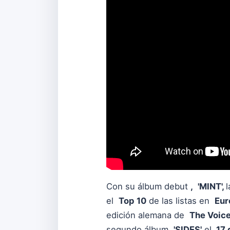
Con su álbum debut
,
'MINT',
l
el
Top 10
de las listas en
Eur
edición alemana de
The Voic
segundo álbum,
'SIDES'
el
17 