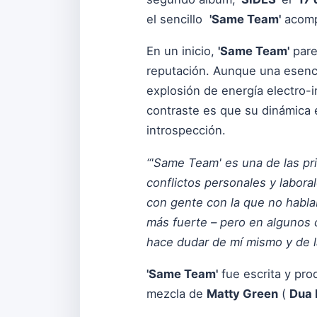
el sencillo
'Same Team'
acomp
En un inicio,
'Same Team'
pare
reputación. Aunque una esenci
explosión de energía electro-
contraste es que su dinámica
introspección.
“'Same Team' es una de las pr
conflictos personales y labor
con gente con la que no habla
más fuerte – pero en algunos 
hace dudar de mí mismo y de 
'Same Team'
fue escrita y pro
mezcla de
Matty Green
(
Dua 