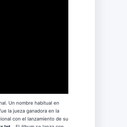
al. Un nombre habitual en
fue la jueza ganadora en la
cional con el lanzamiento de su
s Int.
. El álbum se lanza con