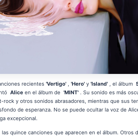
anciones recientes
'Vertigo'
,
'Hero'
y
'Island'
, el álbum
entó
Alice
en el álbum de
'MINT'
. Su sonido es más oscu
t-rock y otros sonidos abrasadores, mientras que sus t
asfondo de esperanza. No se puede ocultar la voz de Alic
ega excepcional.
 las quince canciones que aparecen en el álbum. Otros d