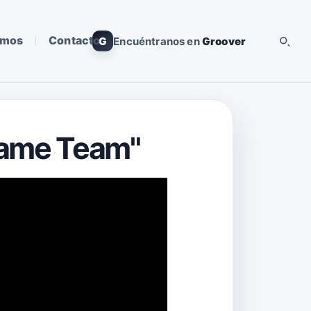
omos
Contacto
G
Encuéntranos en
Groover
Same Team"