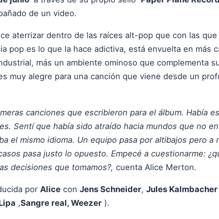
añado de un video.
ce aterrizar dentro de las raíces alt-pop que con las qu
a pop es lo que la hace adictiva, está envuelta en más 
industrial, más un ambiente ominoso que complementa su
 es muy alegre para una canción que viene desde un pro
imeras canciones que escribieron para el álbum. Había 
ales. Sentí que había sido atraído hacia mundos que no e
ba el mismo idioma. Un equipo pasa por altibajos pero 
casos pasa justo lo opuesto. Empecé a cuestionarme: ¿
las decisiones que tomamos?,
cuenta Alice Merton.
ducida por
Alice
con
Jens Schneider
,
Jules Kalmbacher
Lipa
,
Sangre real, Weezer
).