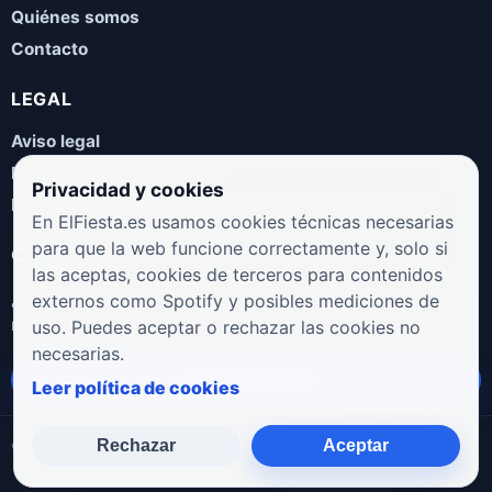
Quiénes somos
Contacto
LEGAL
Aviso legal
Política de privacidad
Privacidad y cookies
Política de cookies
En ElFiesta.es usamos cookies técnicas necesarias
para que la web funcione correctamente y, solo si
COLABORA
las aceptas, cookies de terceros para contenidos
¿Eres artista, manager, sello o promotor? Envíanos tus
externos como Spotify y posibles mediciones de
novedades, galas, entrevistas o propuestas musicales.
uso. Puedes aceptar o rechazar las cookies no
necesarias.
Enviar propuesta
Leer política de cookies
Rechazar
Aceptar
© 2026 ElFiesta.es
Noticias · Galas · Entrevistas · Música