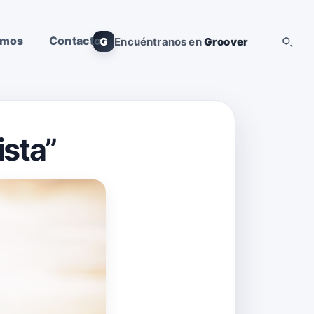
omos
Contacto
G
Encuéntranos en
Groover
ista”