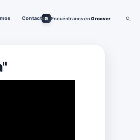
omos
Contacto
G
Encuéntranos en
Groover
a"