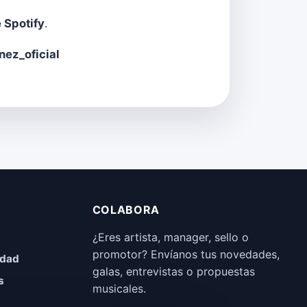
e Spotify
.
ez_oficial
COLABORA
¿Eres artista, manager, sello o
promotor? Envíanos tus novedades,
idad
galas, entrevistas o propuestas
s
musicales.