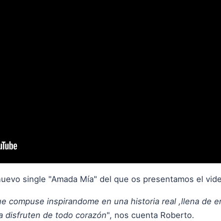
uevo single "Amada Mía" del que os presentamos el vide
e compuse inspirandome en una historia real ,llena de e
a disfruten de todo corazón
", nos cuenta Roberto.