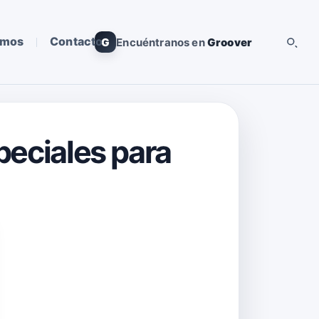
omos
Contacto
G
Encuéntranos en
Groover
speciales para