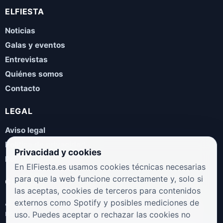
ELFIESTA
Noticias
Galas y eventos
Entrevistas
Quiénes somos
Contacto
LEGAL
Aviso legal
Política de privacidad
Privacidad y cookies
Política de cookies
En ElFiesta.es usamos cookies técnicas necesarias
para que la web funcione correctamente y, solo si
COLABORA
las aceptas, cookies de terceros para contenidos
¿Eres artista, manager, sello o promotor? Envíanos tus
externos como Spotify y posibles mediciones de
novedades, galas, entrevistas o propuestas musicales.
uso. Puedes aceptar o rechazar las cookies no