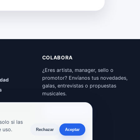
COLABORA
¿Eres artista, manager, sello o
promotor? Envíanos tus novedades,
idad
galas, entrevistas o propuestas
s
musicales.
Enviar propuesta
olo si las
 uso.
Rechazar
Aceptar