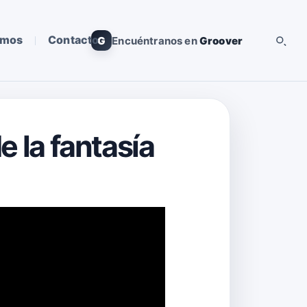
omos
Contacto
G
Encuéntranos en
Groover
e la fantasía