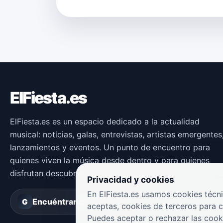
ElFiesta.es
ElFiesta.es es un espacio dedicado a la actualidad
musical: noticias, galas, entrevistas, artistas emergentes
lanzamientos y eventos. Un punto de encuentro para
quienes viven la música desde dentro y para quienes
disfrutan descubriendo nuevas propuestas.
Privacidad y cookies
En ElFiesta.es usamos cookies técni
Encuéntranos en
Groover
G
aceptas, cookies de terceros para 
Puedes aceptar o rechazar las cook