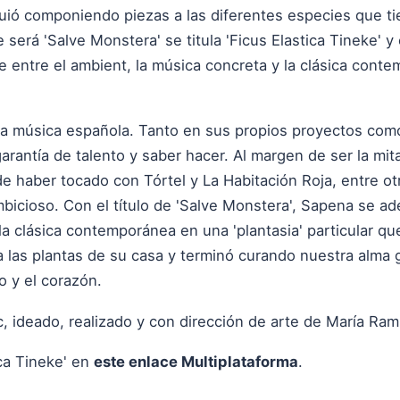
guió componiendo piezas a las diferentes especies que ti
 será 'Salve Monstera' se titula 'Ficus Elastica Tineke' y
 entre el ambient, la música concreta y la clásica conte
 la música española. Tanto en sus propios proyectos co
garantía de talento y saber hacer. Al margen de ser la mi
e haber tocado con Tórtel y La Habitación Roja, entre ot
bicioso. Con el título de 'Salve Monstera', Sapena se ad
la clásica contemporánea en una 'plantasia' particular q
r a las plantas de su casa y terminó curando nuestra alma 
o y el corazón.
ideado, realizado y con dirección de arte de María Ramí
ca Tineke' en
este enlace Multiplataforma
.