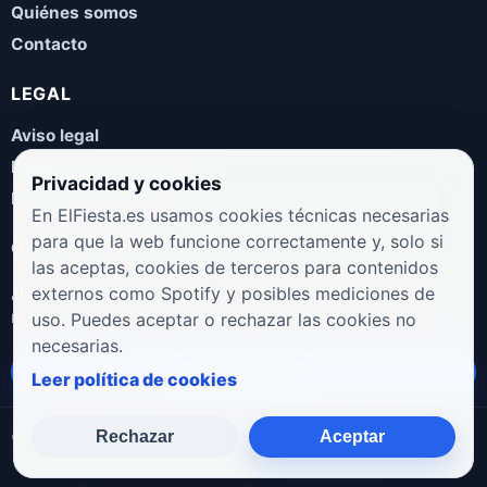
Quiénes somos
Contacto
LEGAL
Aviso legal
Política de privacidad
Privacidad y cookies
Política de cookies
En ElFiesta.es usamos cookies técnicas necesarias
para que la web funcione correctamente y, solo si
COLABORA
las aceptas, cookies de terceros para contenidos
¿Eres artista, manager, sello o promotor? Envíanos tus
externos como Spotify y posibles mediciones de
novedades, galas, entrevistas o propuestas musicales.
uso. Puedes aceptar o rechazar las cookies no
necesarias.
Enviar propuesta
Leer política de cookies
Rechazar
Aceptar
© 2026 ElFiesta.es
Noticias · Galas · Entrevistas · Música