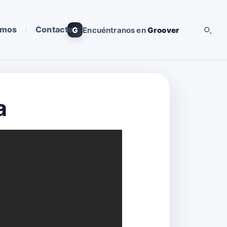
omos
Contacto
G
Encuéntranos en
Groover
a