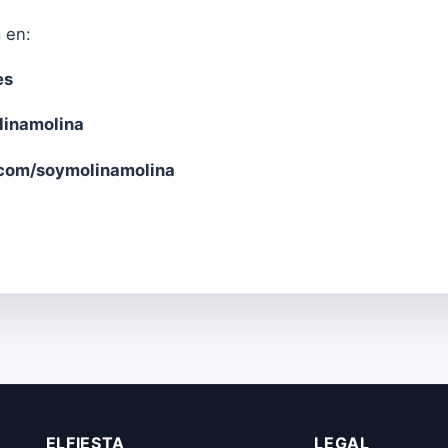
 en:
es
linamolina
com/soymolinamolina
ELFIESTA
LEGAL