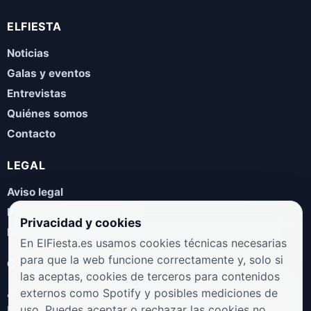
ELFIESTA
Noticias
Galas y eventos
Entrevistas
Quiénes somos
Contacto
LEGAL
Aviso legal
Política de privacidad
Privacidad y cookies
Política de cookies
En ElFiesta.es usamos cookies técnicas necesarias
para que la web funcione correctamente y, solo si
COLABORA
las aceptas, cookies de terceros para contenidos
¿Eres artista, manager, sello o promotor? Envíanos tus
externos como Spotify y posibles mediciones de
novedades, galas, entrevistas o propuestas musicales.
uso. Puedes aceptar o rechazar las cookies no