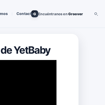
omos
Contacto
G
Encuéntranos en
Groover
 de YetBaby