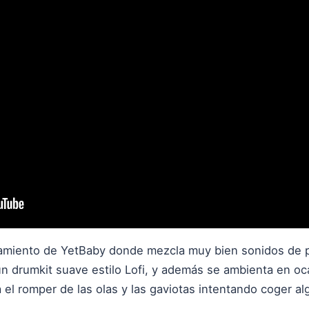
amiento de YetBaby donde mezcla muy bien sonidos de pi
 un drumkit suave estilo Lofi, y además se ambienta en 
 el romper de las olas y las gaviotas intentando coger a