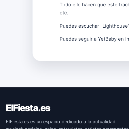
Todo ello hacen que este track
etc.
Puedes escuchar "Lighthouse
Puedes seguir a YetBaby en 
ElFiesta.es
ElFiesta.es es un espacio dedicado a la actualidad