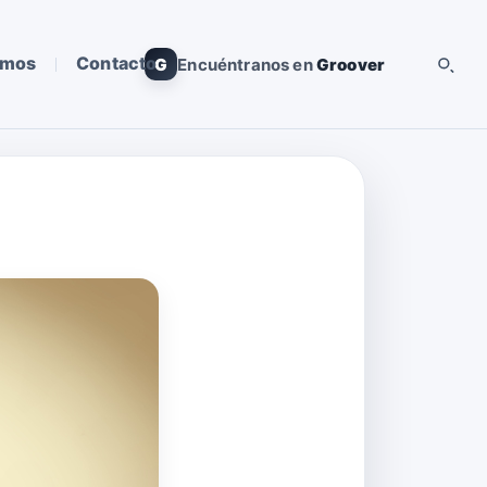
omos
Contacto
G
Encuéntranos en
Groover