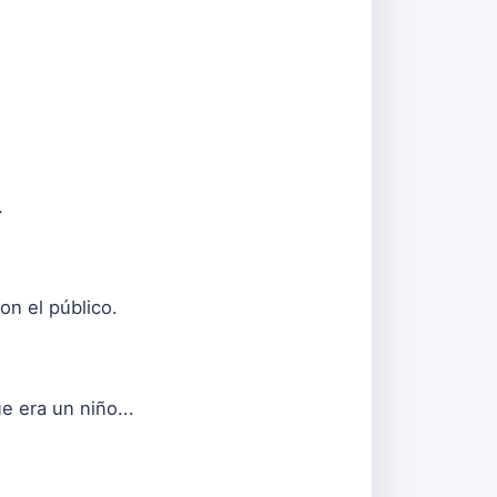
…
n el público.
e era un niño...