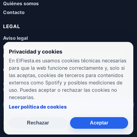
Quiénes somos
Contacto
LEGAL
Aviso legal
Política de privacidad
Privacidad y cookies
Política de cookies
En ElFiesta.es usamos cookies técnicas necesarias
para que la web funcione correctamente y, solo si
COLABORA
las aceptas, cookies de terceros para contenidos
¿Eres artista, manager, sello o promotor? Envíanos tus
externos como Spotify y posibles mediciones de
novedades, galas, entrevistas o propuestas musicales.
uso. Puedes aceptar o rechazar las cookies no
necesarias.
Enviar propuesta
Leer política de cookies
Rechazar
Aceptar
© 2026 ElFiesta.es
Noticias · Galas · Entrevistas · Música