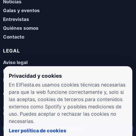
Noticias
Galas y eventos
Entrevistas
Quiénes somos
Contacto
LEGAL
Aviso legal
Política de privacidad
Privacidad y cookies
Política de cookies
En ElFiesta.es usamos cookies técnicas necesarias
para que la web funcione correctamente y, solo si
COLABORA
las aceptas, cookies de terceros para contenidos
¿Eres artista, manager, sello o promotor? Envíanos tus
externos como Spotify y posibles mediciones de
novedades, galas, entrevistas o propuestas musicales.
uso. Puedes aceptar o rechazar las cookies no
necesarias.
Enviar propuesta
Leer política de cookies