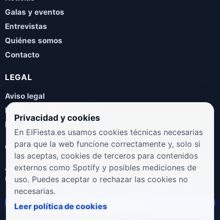
Galas y eventos
Entrevistas
Quiénes somos
Contacto
LEGAL
Aviso legal
Política de privacidad
Privacidad y cookies
Política de cookies
En ElFiesta.es usamos cookies técnicas necesarias
para que la web funcione correctamente y, solo si
COLABORA
las aceptas, cookies de terceros para contenidos
¿Eres artista, manager, sello o promotor? Envíanos tus
externos como Spotify y posibles mediciones de
novedades, galas, entrevistas o propuestas musicales.
uso. Puedes aceptar o rechazar las cookies no
necesarias.
Enviar propuesta
Leer política de cookies