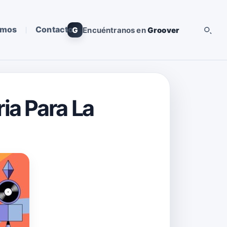
omos
Contacto
G
Encuéntranos en
Groover
ia Para La