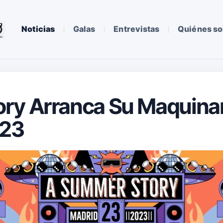
Noticias
Galas
Entrevistas
Quiénes s
ry Arranca Su Maquinar
023