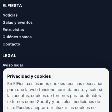
ELFIESTA
Noticias
Galas y eventos
Entrevistas
Quiénes somos
Contacto
LEGAL
Aviso legal
Política de privacidad
Privacidad y cookies
Política de cookies
En ElFiesta.es usamos cookies técnicas necesarias
para que la web funcione correctamente y, solo si
COLABORA
las aceptas, cookies de terceros para contenidos
¿Eres artista, manager, sello o promotor? Envíanos tus
externos como Spotify y posibles mediciones de
novedades, galas, entrevistas o propuestas musicales.
uso. Puedes aceptar o rechazar las cookies no