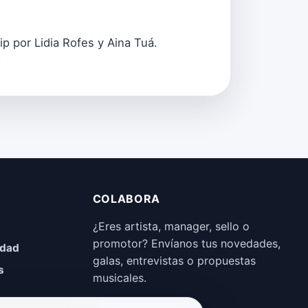
p por Lidia Rofes y Aina Tuá.
COLABORA
¿Eres artista, manager, sello o
promotor? Envíanos tus novedades,
idad
galas, entrevistas o propuestas
s
musicales.