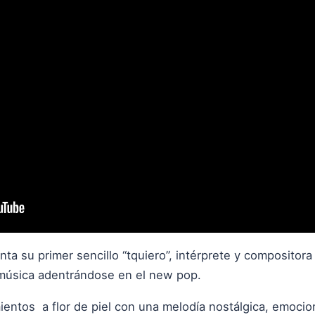
ta su primer sencillo “tquiero”, intérprete y compositor
 música adentrándose en el new pop.
mientos a flor de piel con una melodía nostálgica, emocio