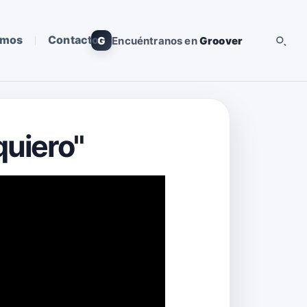
omos
Contacto
G
Encuéntranos en
Groover
quiero"