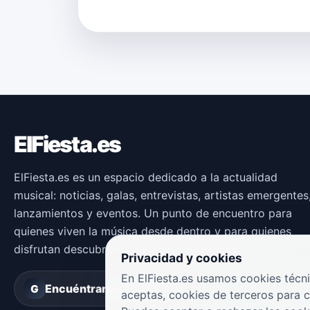
ElFiesta.es
ElFiesta.es es un espacio dedicado a la actualidad
musical: noticias, galas, entrevistas, artistas emergentes
lanzamientos y eventos. Un punto de encuentro para
quienes viven la música desde dentro y para quienes
disfrutan descubriendo nuevas propuestas.
Privacidad y cookies
En ElFiesta.es usamos cookies técni
Encuéntranos en
Groover
G
aceptas, cookies de terceros para 