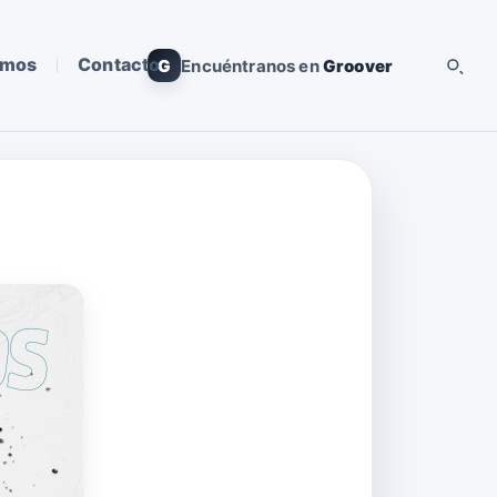
omos
Contacto
G
Encuéntranos en
Groover