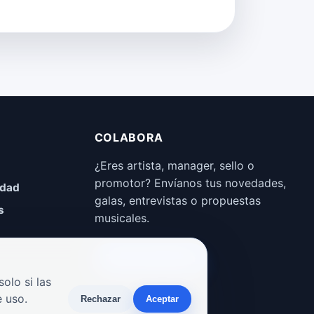
COLABORA
¿Eres artista, manager, sello o
promotor? Envíanos tus novedades,
idad
galas, entrevistas o propuestas
s
musicales.
Enviar propuesta
olo si las
 uso.
Rechazar
Aceptar