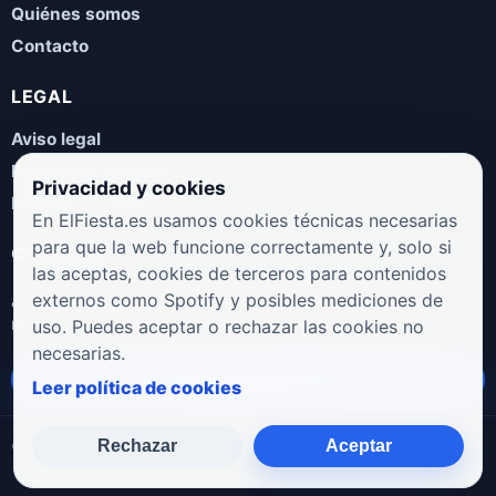
Quiénes somos
Contacto
LEGAL
Aviso legal
Política de privacidad
Privacidad y cookies
Política de cookies
En ElFiesta.es usamos cookies técnicas necesarias
para que la web funcione correctamente y, solo si
COLABORA
las aceptas, cookies de terceros para contenidos
¿Eres artista, manager, sello o promotor? Envíanos tus
externos como Spotify y posibles mediciones de
novedades, galas, entrevistas o propuestas musicales.
uso. Puedes aceptar o rechazar las cookies no
necesarias.
Enviar propuesta
Leer política de cookies
Rechazar
Aceptar
© 2026 ElFiesta.es
Noticias · Galas · Entrevistas · Música