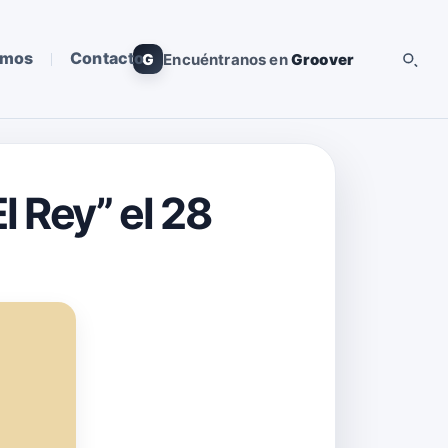
omos
Contacto
G
Encuéntranos en
Groover
l Rey” el 28