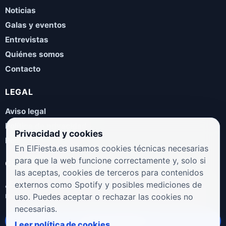
Noticias
Galas y eventos
Entrevistas
Quiénes somos
Contacto
LEGAL
Aviso legal
Política de privacidad
Privacidad y cookies
Política de cookies
En ElFiesta.es usamos cookies técnicas necesarias
para que la web funcione correctamente y, solo si
COLABORA
las aceptas, cookies de terceros para contenidos
¿Eres artista, manager, sello o promotor? Envíanos tus
externos como Spotify y posibles mediciones de
novedades, galas, entrevistas o propuestas musicales.
uso. Puedes aceptar o rechazar las cookies no
necesarias.
Enviar propuesta
Leer política de cookies