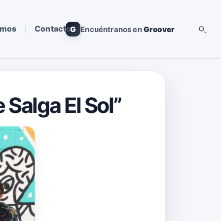
omos
Contacto
G
Encuéntranos en
Groover
 Salga El Sol”