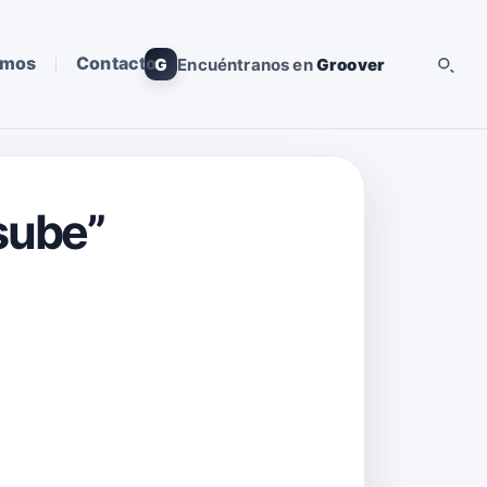
omos
Contacto
G
Encuéntranos en
Groover
sube”