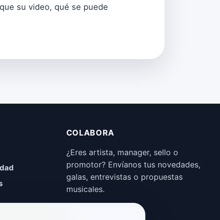
al que su video, qué se puede
COLABORA
¿Eres artista, manager, sello o
promotor? Envíanos tus novedades,
idad
galas, entrevistas o propuestas
s
musicales.
Enviar propuesta