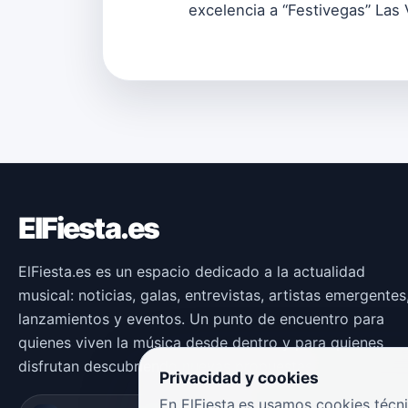
excelencia a “Festivegas” Las 
ElFiesta.es
ElFiesta.es es un espacio dedicado a la actualidad
musical: noticias, galas, entrevistas, artistas emergentes
lanzamientos y eventos. Un punto de encuentro para
quienes viven la música desde dentro y para quienes
disfrutan descubriendo nuevas propuestas.
Privacidad y cookies
En ElFiesta.es usamos cookies técni