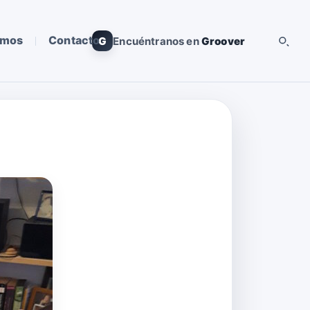
omos
Contacto
G
Encuéntranos en
Groover