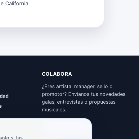
e California.
COLABORA
¿Eres artista, manager, sello o
promotor? Envíanos tus novedades,
idad
galas, entrevistas o propuestas
s
musicales.
Enviar propuesta
olo si las