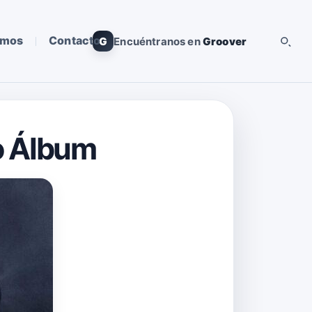
omos
Contacto
G
Encuéntranos en
Groover
o Álbum