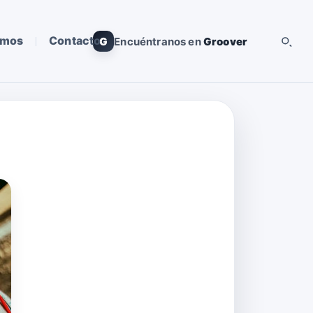
omos
Contacto
G
Encuéntranos en
Groover