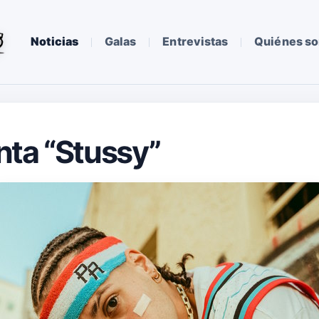
Noticias
Galas
Entrevistas
Quiénes s
nta “Stussy”