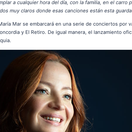
plar a cualquier hora del día, con la familia, en el carro
rdos muy claros donde esas canciones están esta guard
aría Mar se embarcará en una serie de conciertos por v
cordia y El Retiro. De igual manera, el lanzamiento ofici
quia.