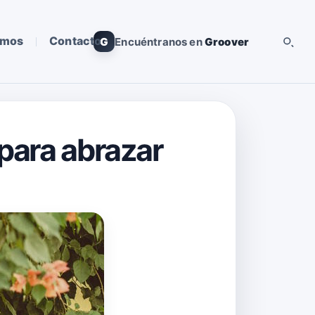
omos
Contacto
G
Encuéntranos en
Groover
 para abrazar