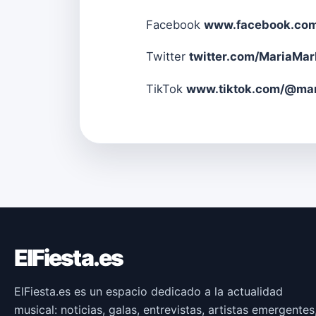
Facebook
www.facebook.com
Twitter
twitter.com/MariaMa
TikTok
www.tiktok.com/@ma
ElFiesta.es
ElFiesta.es es un espacio dedicado a la actualidad
musical: noticias, galas, entrevistas, artistas emergentes