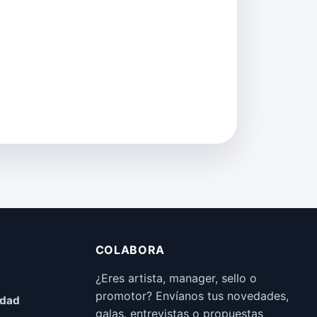
COLABORA
¿Eres artista, manager, sello o
promotor? Envíanos tus novedades,
idad
galas, entrevistas o propuestas