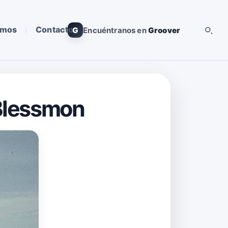
omos
Contacto
G
Encuéntranos en
Groover
 Blessmon