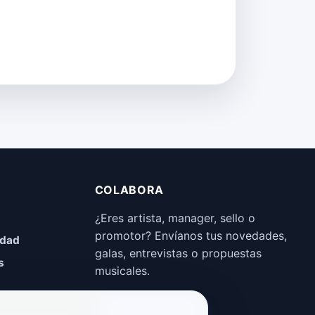
COLABORA
¿Eres artista, manager, sello o
promotor? Envíanos tus novedades,
idad
galas, entrevistas o propuestas
s
musicales.
Enviar propuesta