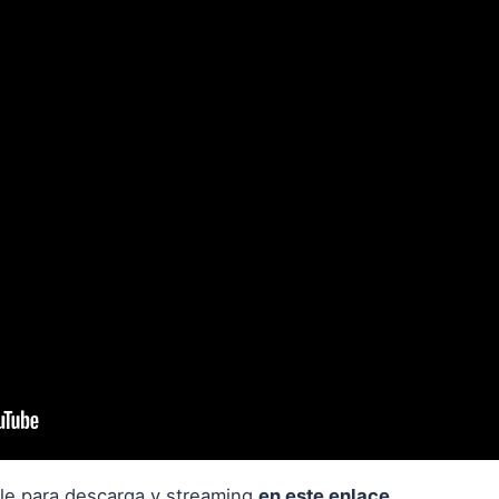
le para descarga y streaming
en este enlace
.