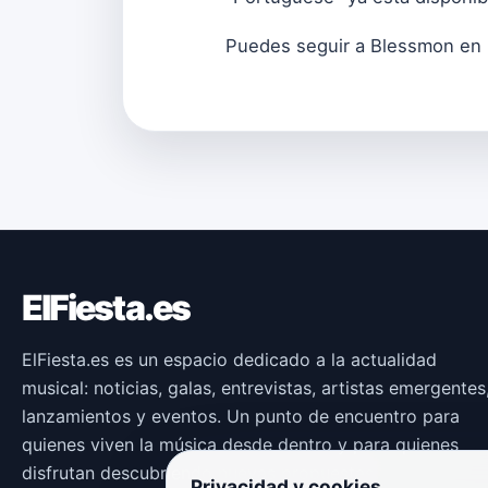
Puedes seguir a Blessmon en
ElFiesta.es
ElFiesta.es es un espacio dedicado a la actualidad
musical: noticias, galas, entrevistas, artistas emergentes
lanzamientos y eventos. Un punto de encuentro para
quienes viven la música desde dentro y para quienes
disfrutan descubriendo nuevas propuestas.
Privacidad y cookies