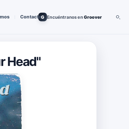
omos
Contacto
G
Encuéntranos en
Groover
ur Head"