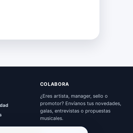
COLABORA
¿Eres artista, manager, sello o
promotor? Envíanos tus novedades,
idad
galas, entrevistas o propuestas
s
musicales.