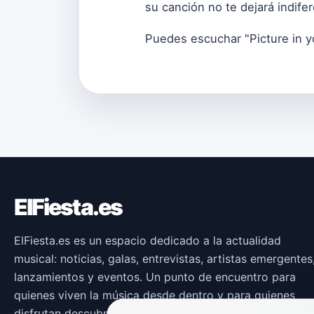
su canción no te dejará indife
Puedes escuchar "Picture in 
ElFiesta.es
ElFiesta.es es un espacio dedicado a la actualidad
musical: noticias, galas, entrevistas, artistas emergentes
lanzamientos y eventos. Un punto de encuentro para
quienes viven la música desde dentro y para quienes
disfrutan descubriendo nuevas propuestas.