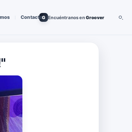
omos
Contacto
G
Encuéntranos en
Groover
"