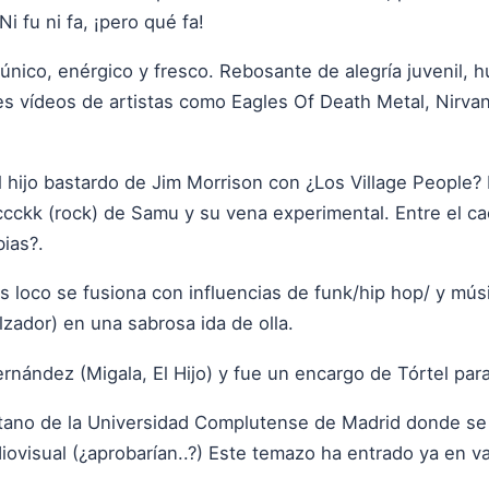
i fu ni fa, ¡pero qué fa!
único, enérgico y fresco. Rebosante de alegría juvenil,
tes vídeos de artistas como Eagles Of Death Metal, Nirva
l hijo bastardo de Jim Morrison con ¿Los Village People
accckk (rock) de Samu y su vena experimental. Entre el cao
ias?.
ás loco se fusiona con influencias de funk/hip hop/ y músi
zador) en una sabrosa ida de olla.
nández (Migala, El Hijo) y fue un encargo de Tórtel para
ótano de la Universidad Complutense de Madrid donde se
visual (¿aprobarían..?) Este temazo ha entrado ya en var