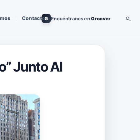
omos
Contacto
G
Encuéntranos en
Groover
o” Junto Al