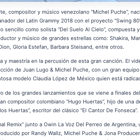
nte, compositor y músico venezolano “Michel Puche”, nac
nador del Latin Grammy 2018 con el proyecto “Swing 80”,
o sencillo como solista “Del Suelo Al Cielo”, compuesta 
ductor y músico de grandes estrellas como: Shakira, Mar
ion, Gloria Estefan, Barbara Steisand, entre otros.
 y maestría en la percusión de esta gran canción. El vid
rección de Juan Lugo & Michel Puche, con un gran equipo
lentosa modelo Claudia López de México quien está radic
o de los grandes lanzamientos que se viene a finales d
gran compositor colombiano “Hugo Huertas”, hijo de una d
s Huertas”, escritor del clásico “El Cantor De Fonseca”.
nimal Remix” junto a Owin La Voz Del Perreo de Argentin
oducido por Randy Wallz, Michel Puche & Jona Producer,