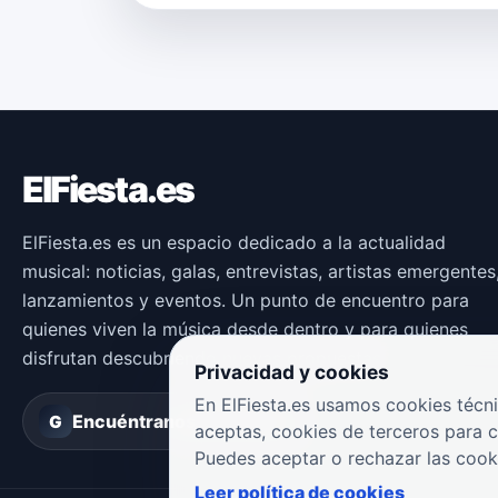
ElFiesta.es
ElFiesta.es es un espacio dedicado a la actualidad
musical: noticias, galas, entrevistas, artistas emergentes
lanzamientos y eventos. Un punto de encuentro para
quienes viven la música desde dentro y para quienes
disfrutan descubriendo nuevas propuestas.
Privacidad y cookies
En ElFiesta.es usamos cookies técni
Encuéntranos en
Groover
G
aceptas, cookies de terceros para 
Puedes aceptar o rechazar las cook
Leer política de cookies