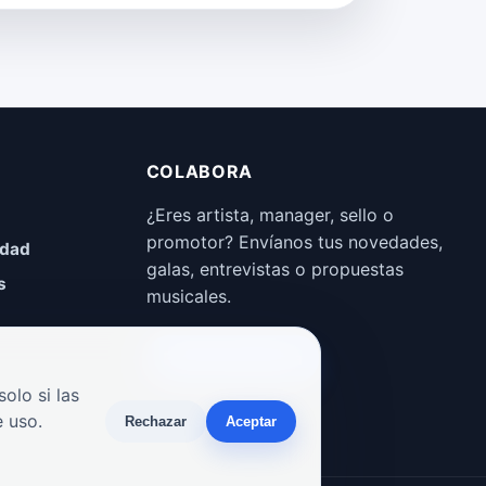
COLABORA
¿Eres artista, manager, sello o
promotor? Envíanos tus novedades,
idad
galas, entrevistas o propuestas
s
musicales.
Enviar propuesta
olo si las
 uso.
Rechazar
Aceptar