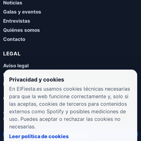
Noticias
Galas y eventos
Entrevistas
Quiénes somos
Contacto
LEGAL
Aviso legal
Política de privacidad
Privacidad y cookies
Política de cookies
En ElFiesta.es usamos cookies técnicas necesarias
para que la web funcione correctamente y, solo si
COLABORA
las aceptas, cookies de terceros para contenidos
¿Eres artista, manager, sello o promotor? Envíanos tus
externos como Spotify y posibles mediciones de
novedades, galas, entrevistas o propuestas musicales.
uso. Puedes aceptar o rechazar las cookies no
necesarias.
Enviar propuesta
Leer política de cookies