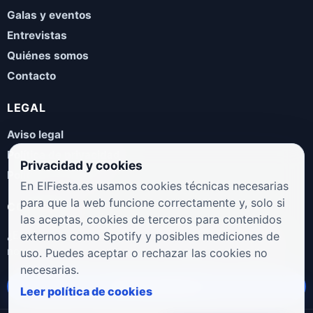
Galas y eventos
Entrevistas
Quiénes somos
Contacto
LEGAL
Aviso legal
Política de privacidad
Privacidad y cookies
Política de cookies
En ElFiesta.es usamos cookies técnicas necesarias
para que la web funcione correctamente y, solo si
COLABORA
las aceptas, cookies de terceros para contenidos
¿Eres artista, manager, sello o promotor? Envíanos tus
externos como Spotify y posibles mediciones de
novedades, galas, entrevistas o propuestas musicales.
uso. Puedes aceptar o rechazar las cookies no
necesarias.
Enviar propuesta
Leer política de cookies