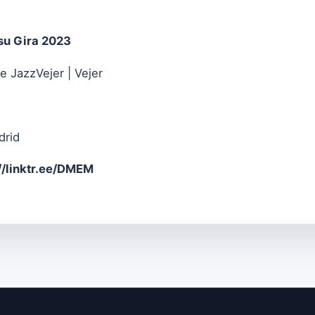
su Gira 2023
de JazzVejer | Vejer
drid
//linktr.ee/DMEM