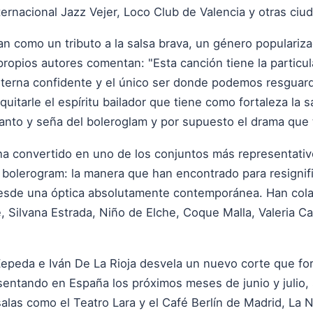
nternacional Jazz Vejer, Loco Club de Valencia y otras ci
an como un tributo a la salsa brava, un género populariz
propios autores comentan: "Esta canción tiene la particula
eterna confidente y el único ser donde podemos resguar
uitarle el espíritu bailador que tiene como fortaleza la 
anto y seña del boleroglam y por supuesto el drama que t
a convertido en uno de los conjuntos más representativ
 bolerogram: la manera que han encontrado para resignifi
desde una óptica absolutamente contemporánea. Han cola
 Silvana Estrada, Niño de Elche, Coque Malla, Valeria Ca
epeda e Iván De La Rioja desvela un nuevo corte que fo
entando en España los próximos meses de junio y julio, 
 salas como el Teatro Lara y el Café Berlín de Madrid, La