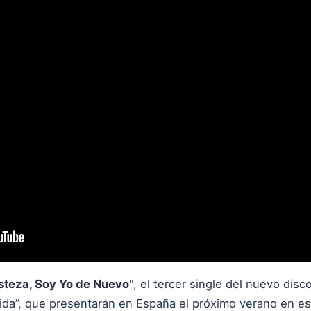
isteza, Soy Yo de Nuevo
", el tercer single del nuevo dis
ida”, que presentarán en España el próximo verano en es