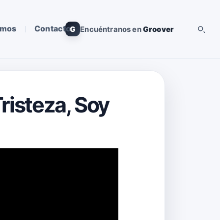
omos
Contacto
G
Encuéntranos en
Groover
risteza, Soy