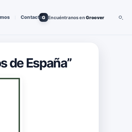
omos
Contacto
G
Encuéntranos en
Groover
os de España”