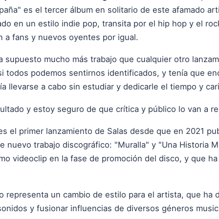
aña" es el tercer álbum en solitario de este afamado arti
do en un estilo indie pop, transita por el hip hop y el r
n a fans y nuevos oyentes por igual.
ha supuesto mucho más trabajo que cualquier otro lanzam
si todos podemos sentirnos identificados, y tenía que enc
a llevarse a cabo sin estudiar y dedicarle el tiempo y ca
ltado y estoy seguro de que crítica y público lo van a re
s el primer lanzamiento de Salas desde que en 2021 pub
e nuevo trabajo discográfico: "Muralla" y "Una Historia M
o videoclip en la fase de promoción del disco, y que ha 
o representa un cambio de estilo para el artista, que ha
sonidos y fusionar influencias de diversos géneros music