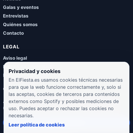
Galas y eventos
Entrevistas
Quiénes somos
Contacto
LEGAL
Aviso legal
Política de privacidad
Privacidad y cookies
Política de cookies
En ElFiesta.es usamos cookies técnicas necesarias
para que la web funcione correctamente y, solo si
COLABORA
las aceptas, cookies de terceros para contenidos
¿Eres artista, manager, sello o promotor? Envíanos tus
externos como Spotify y posibles mediciones de
novedades, galas, entrevistas o propuestas musicales.
uso. Puedes aceptar o rechazar las cookies no
necesarias.
Enviar propuesta
Leer política de cookies