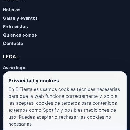
Noticias
Galas y eventos
Entrevistas
Quiénes somos
Contacto
LEGAL
Aviso legal
Política de privacidad
Privacidad y cookies
Política de cookies
En ElFiesta.es usamos cookies técnicas necesarias
para que la web funcione correctamente y, solo si
COLABORA
las aceptas, cookies de terceros para contenidos
¿Eres artista, manager, sello o promotor? Envíanos tus
externos como Spotify y posibles mediciones de
novedades, galas, entrevistas o propuestas musicales.
uso. Puedes aceptar o rechazar las cookies no
necesarias.