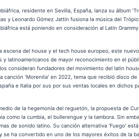
iáfrica, residente en Sevilla, España, lanza su álbum 'T
as y Leonardo Gómez Jattin fusiona la música del Trópi
biáfrica está poniendo en consideración al Latin Grammy
la escena del house y el tech house europeo, este nuevo
 y latinoamericanos de mayor reconocimiento en el públi
los consideran fundadores del movimiento del latin hous
 la canción 'Morenita' en 2022, tema que recibió disco de
paña e Italia por sus por sus ventas locales en dichos 
edio de la hegemonía del reguetón, la propuesta de Cumb
bia como la cumbia, el bullerengue y la tambora. Sin emb
rmas de sonido latino. Su canción alternativa 'Fuego' está
y se ha convertido en uno de los mayores éxitos de la ba