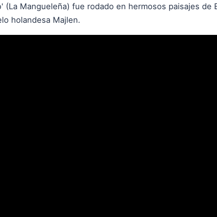
to' (La Mangueleña) fue rodado en hermosos paisajes de 
elo holandesa Majlen.