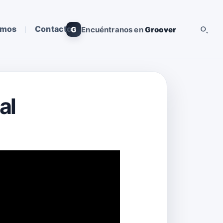
omos
Contacto
G
Encuéntranos en
Groover
al