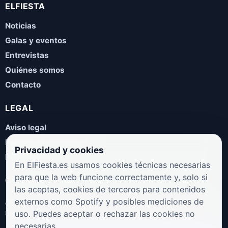
ELFIESTA
Noticias
Galas y eventos
Entrevistas
Quiénes somos
Contacto
LEGAL
Aviso legal
Política de privacidad
Privacidad y cookies
Política de cookies
En ElFiesta.es usamos cookies técnicas necesarias
para que la web funcione correctamente y, solo si
COLABORA
las aceptas, cookies de terceros para contenidos
¿Eres artista, manager, sello o promotor? Envíanos tus
externos como Spotify y posibles mediciones de
novedades, galas, entrevistas o propuestas musicales.
uso. Puedes aceptar o rechazar las cookies no
necesarias.