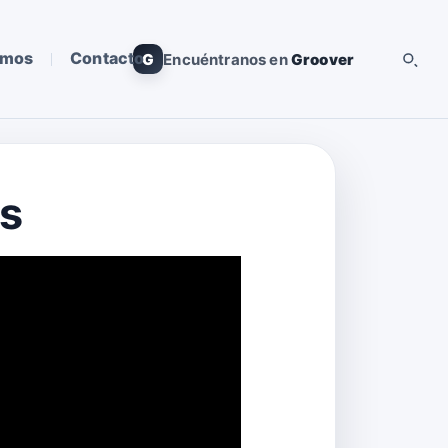
omos
Contacto
G
Encuéntranos en
Groover
as