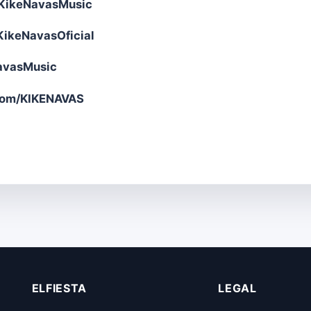
KikeNavasMusic
ikeNavasOficial
NavasMusic
com/KIKENAVAS
ELFIESTA
LEGAL