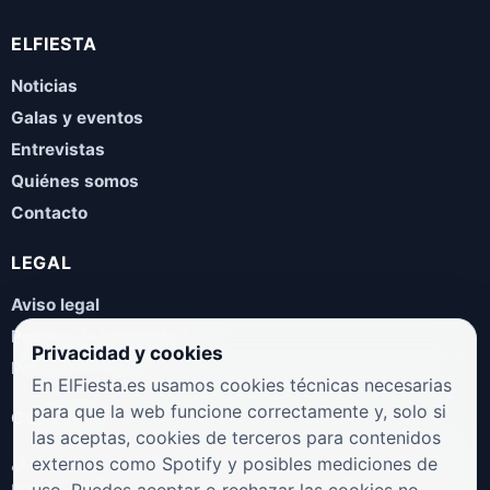
ELFIESTA
Noticias
Galas y eventos
Entrevistas
Quiénes somos
Contacto
LEGAL
Aviso legal
Política de privacidad
Privacidad y cookies
Política de cookies
En ElFiesta.es usamos cookies técnicas necesarias
para que la web funcione correctamente y, solo si
COLABORA
las aceptas, cookies de terceros para contenidos
¿Eres artista, manager, sello o promotor? Envíanos tus
externos como Spotify y posibles mediciones de
novedades, galas, entrevistas o propuestas musicales.