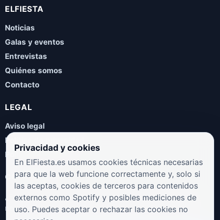
ELFIESTA
Noticias
Galas y eventos
Entrevistas
Quiénes somos
Contacto
LEGAL
Aviso legal
Política de privacidad
Privacidad y cookies
Política de cookies
En ElFiesta.es usamos cookies técnicas necesarias
para que la web funcione correctamente y, solo si
COLABORA
las aceptas, cookies de terceros para contenidos
¿Eres artista, manager, sello o promotor? Envíanos tus
externos como Spotify y posibles mediciones de
novedades, galas, entrevistas o propuestas musicales.
uso. Puedes aceptar o rechazar las cookies no