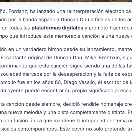
ño, Fordanz, ha lanzado una reinterpretación electrónica
tado por la banda española Duncan Dhu a finales de los a
g en todas las
plataformas digitales
y promete traer recu
iempo que introduce esta memorable canción a una nueva 
tido en un verdadero himno desde su lanzamiento, mante
 El cantante original de Duncan Dhu, Mikel Erentxun, sig
onfirmando que esta canción sigue siendo una de las favo
ociedad marcada por la desesperación y la falta de espe
mo lo fue en los años 80. Diego Vasallo, el escritor de la
ada oyente puede encontrar su propio significado al escu
ta canción desde siempre, decidió rendirle homenaje cr
una nueva melodía y una pista completamente distinta. E
o una fusión única que mantiene la integridad del tema o
usicales contemporáneos. Este cover no solo pretende t