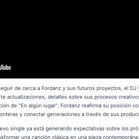
eguir de cerca a Fordanz y sus futuros proyectos, el DJ
e actualizaciones, detalles sobre sus procesos creativo
ción de "En algún lugar", Fordanz reafirma su posición 
fronteras y conectar generaciones a través de sus produc
uevo single ya está generando expectativas sobre los pr
ansformar una canción clásica en una pieza contemporáne