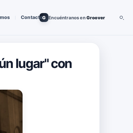
omos
Contacto
G
Encuéntranos en
Groover
gún lugar" con