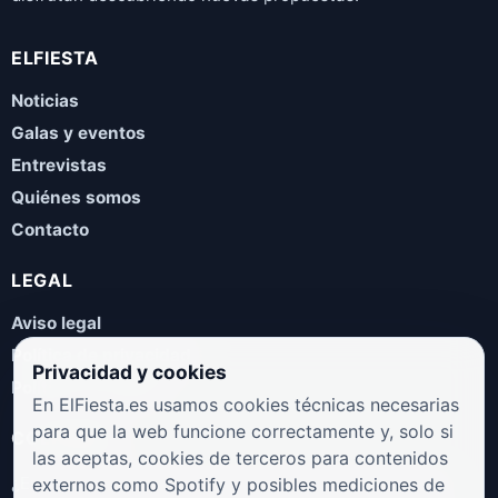
ELFIESTA
Noticias
Galas y eventos
Entrevistas
Quiénes somos
Contacto
LEGAL
Aviso legal
Política de privacidad
Privacidad y cookies
Política de cookies
En ElFiesta.es usamos cookies técnicas necesarias
para que la web funcione correctamente y, solo si
COLABORA
las aceptas, cookies de terceros para contenidos
¿Eres artista, manager, sello o promotor? Envíanos tus
externos como Spotify y posibles mediciones de