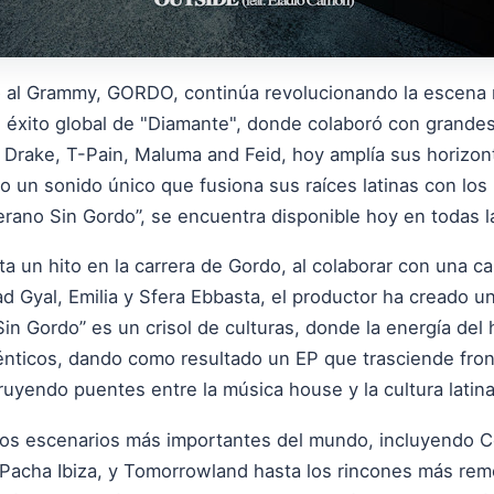
o al Grammy, GORDO, continúa revolucionando la escena 
l éxito global de "Diamante", donde colaboró con grandes
 Drake, T-Pain, Maluma and Feid, hoy amplía sus horizon
o un sonido único que fusiona sus raíces latinas con los
rano Sin Gordo”, se encuentra disponible hoy en todas la
 un hito en la carrera de Gordo, al colaborar con una car
ad Gyal, Emilia y Sfera Ebbasta, el productor ha creado 
Sin Gordo” es un crisol de culturas, donde la energía de
ténticos, dando como resultado un EP que trasciende fro
uyendo puentes entre la música house y la cultura latina
los escenarios más importantes del mundo, incluyendo C
Pacha Ibiza, y Tomorrowland hasta los rincones más rem