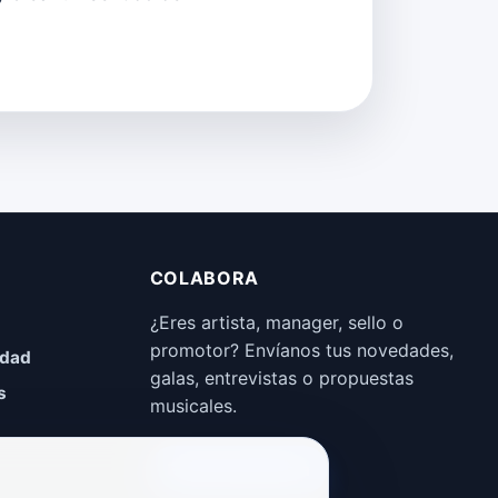
COLABORA
¿Eres artista, manager, sello o
promotor? Envíanos tus novedades,
idad
galas, entrevistas o propuestas
s
musicales.
Enviar propuesta