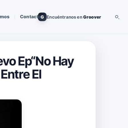
omos
Contacto
G
Encuéntranos en
Groover
uevo Ep“No Hay
Entre El