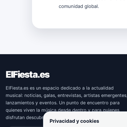
comunidad global.
ElFiesta.es
ElFiesta.es es un espacio dedicado a la actualidad
musical: noticias, galas, entrevistas, artistas emergentes
lanzamientos y eventos. Un punto de encuentro para
quienes viven la música desde dentro y para quienes
disfrutan descubriendo nuevas propuestas.
Privacidad y cookies