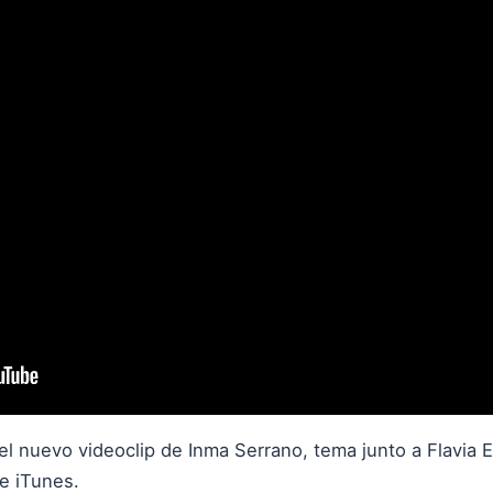
el nuevo videoclip de Inma Serrano, tema junto a Flavia 
de iTunes
.