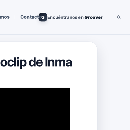
omos
Contacto
G
Encuéntranos en
Groover
eoclip de Inma