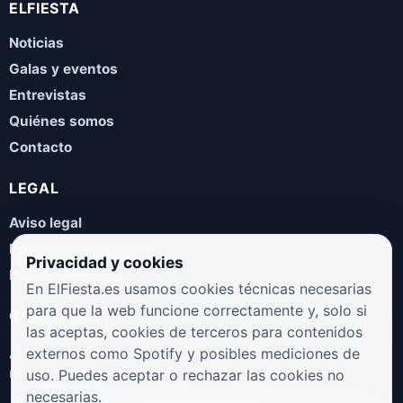
ELFIESTA
Noticias
Galas y eventos
Entrevistas
Quiénes somos
Contacto
LEGAL
Aviso legal
Política de privacidad
Privacidad y cookies
Política de cookies
En ElFiesta.es usamos cookies técnicas necesarias
para que la web funcione correctamente y, solo si
COLABORA
las aceptas, cookies de terceros para contenidos
¿Eres artista, manager, sello o promotor? Envíanos tus
externos como Spotify y posibles mediciones de
novedades, galas, entrevistas o propuestas musicales.
uso. Puedes aceptar o rechazar las cookies no
necesarias.