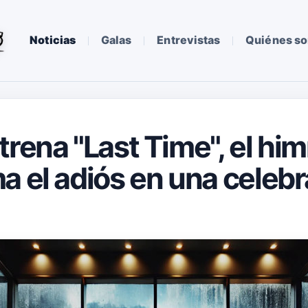
Noticias
Galas
Entrevistas
Quiénes s
trena "Last Time", el hi
a el adiós en una celeb