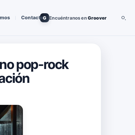
omos
Contacto
G
Encuéntranos en
Groover
mno pop-rock
ración