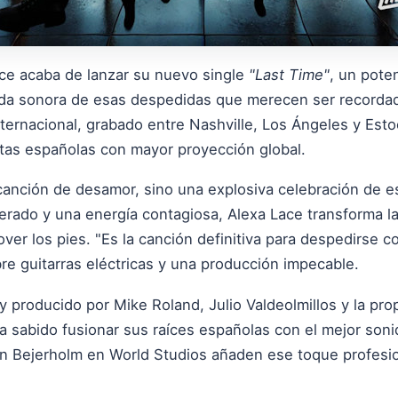
ce acaba de lanzar su nuevo single
"Last Time"
, un pote
da sonora de esas despedidas que merecen ser recordada
ternacional, grabado entre Nashville, Los Ángeles y Est
stas españolas con mayor proyección global.
anción de desamor, sino una explosiva celebración de e
erado y una energía contagiosa, Alexa Lace transforma l
ver los pies. "Es la canción definitiva para despedirse con
re guitarras eléctricas y una producción impecable.
 y producido por Mike Roland, Julio Valdeolmillos y la pro
a sabido fusionar sus raíces españolas con el mejor soni
n Bejerholm en World Studios añaden ese toque profesio